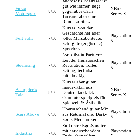
Microsofts Edelraser ist
gut wie immer, liegt
Forza
XBox
8/10
gegenüber Gran
Motorsport
Series X
Turismo aber eine
Runde zurück.
Kurzes, von der
Geschichte her aber
Playstation
Fort Solis
7/10
tolles Marsabenteuer.
5
Sehr gute (englische)
Sprecher.
Soulslike in Paris zur
Zeit der französischen
Playstation
Steelrising
7/10
Revolution. Tolles
5
Setting, technisch
mittelmäßig.
Kurzer aber guter
Inside-Klon aus
A Juggler’s
XBox
8/10
Deutschland. Dt.
Tale
Series X
Computerspielpreis für
Spielwelt & Ästhetik.
Überraschend guter Mix
Playsation
Scars Above
8/10
aus Returnal und Dark-
5
Souls-Mechaniken.
Zu kurzer Ego-Shooter
mit enttäuschendem
Playstation
Industria
7/10