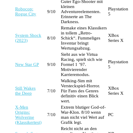
Guter Ego-Shooter mit
kleinen
Robocop:
Playstation
9/10
Adventureelementen.
Rogue C
i
ty
5
Erinnerte an The
Darkness.
Remake eines Klassikers
in tollem „Retro-
System Shock
XBox
8/10
Schick“. Fummeliges
(2023)
Series X
Inventar bringt
Wertungsabzug.
Sieht aus wie Virtua
Racing, spielt sich wie
Playstation
New Star GP
9/10
Formel 1 ’97.
5
Motivierender
Karrieremodus.
Walking-Sim mit
Versteckspiel-Horror.
Still Wakes
XBox
7/10
Für Fans des Genres
the Deep
Series X
definitiv einen Blick
wert.
X-Men
Extrem blutiger God-of-
Origins:
War-Klon. 8/10 wenn
7/10
PC
Wolverine
man nicht viel Wert auf
(Klassikertest)
Grafik legt.
Reicht nicht an den