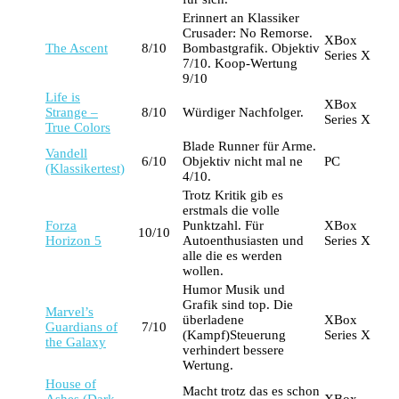
Erinnert an Klassiker
Crusader: No Remorse.
XBox
The Ascent
8/10
Bombastgrafik. Objektiv
Series X
7/10. Koop-Wertung
9/10
Life is
XBox
Strange –
8/10
Würdiger Nachfolger.
Series X
True Colors
Blade Runner für Arme.
Vandell
6/10
Objektiv nicht mal ne
PC
(Klassikertest)
4/10.
Trotz Kritik gib es
erstmals die volle
Forza
Punktzahl. Für
XBox
10/10
Horizon 5
Autoenthusiasten und
Series X
alle die es werden
wollen.
Humor Musik und
Grafik sind top. Die
Marvel’s
überladene
XBox
Guardians of
7/10
(Kampf)Steuerung
Series X
the Galaxy
verhindert bessere
Wertung.
House of
Macht trotz das es schon