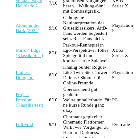
Senua’s Saga:
grandiosen Vorgänger
XBox
7/10
Hellblade 2
heran. „Walking-Sim“
Series X
mit Bombastgrafik.
Gelungene
Neuinterpretation des
Alone in the
Playstation
9/10
Gruselklassikers. AitD-
Dark (2024)
5
Fans werden begeistert
sein. Resi-Fans nicht.
Parkour-Rennspiel in
Mirror‘ Edge
Ego-Perspektive. Tolles
XBox
8/10
(Klassikertest)
Spielgefühl und
Series X
kontraststarke Spielwelt.
Knallig bunter Rogue-
Endless
Like-Twin-Stick-Tower-
Playstation
8/10
Dungeon
Defense-Shooter für
5
Online-Freunde.
Überraschend gut
Project
gealterte
Freedom
6/10
Weltraumballerbude. Für
PC
(Klassikertest)
ne kurze Runde ganz
okay.
Charmant gepixelter
Cinematic Platformer.
Full Void
9/10
Evercade
Wirkt wie Vorgänger zu
Heart of Darkness.