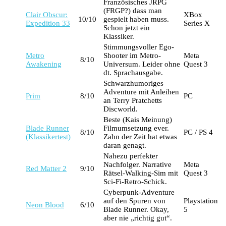
Französisches JRPG
(FRGP?) dass man
Clair Obscur:
XBox
10/10
gespielt haben muss.
Expedition 33
Series X
Schon jetzt ein
Klassiker.
Stimmungsvoller Ego-
Metro
Shooter im Metro-
Meta
8/10
Awakening
Universum. Leider ohne
Quest 3
dt. Sprachausgabe.
Schwarzhumoriges
Adventure mit Anleihen
Prim
8/10
PC
an Terry Pratchetts
Discworld.
Beste (Kais Meinung)
Blade Runner
Filmumsetzung ever.
8/10
PC / PS 4
(Klassikertest)
Zahn der Zeit hat etwas
daran genagt.
Nahezu perfekter
Nachfolger. Narrative
Meta
Red Matter 2
9/10
Rätsel-Walking-Sim mit
Quest 3
Sci-Fi-Retro-Schick.
Cyberpunk-Adventure
auf den Spuren von
Playstation
Neon Blood
6/10
Blade Runner. Okay,
5
aber nie „richtig gut“.