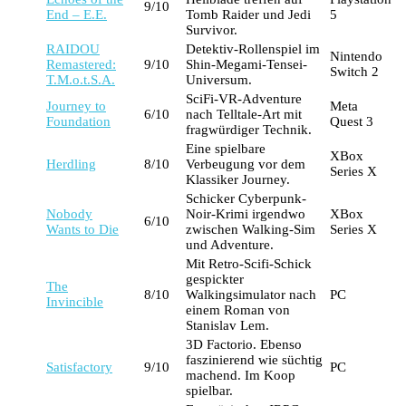
9/10
End – E.E.
Tomb Raider und Jedi
5
Survivor.
RAIDOU
Detektiv-Rollenspiel im
Nintendo
Remastered:
9/10
Shin-Megami-Tensei-
Switch 2
T.M.o.t.S.A.
Universum.
SciFi-VR-Adventure
Journey to
Meta
6/10
nach Telltale-Art mit
Foundation
Quest 3
fragwürdiger Technik.
Eine spielbare
XBox
Herdling
8/10
Verbeugung vor dem
Series X
Klassiker Journey.
Schicker Cyberpunk-
Nobody
Noir-Krimi irgendwo
XBox
6/10
Wants to Die
zwischen Walking-Sim
Series X
und Adventure.
Mit Retro-Scifi-Schick
gespickter
The
8/10
Walkingsimulator nach
PC
Invincible
einem Roman von
Stanislav Lem.
3D Factorio. Ebenso
faszinierend wie süchtig
Satisfactory
9/10
PC
machend. Im Koop
spielbar.