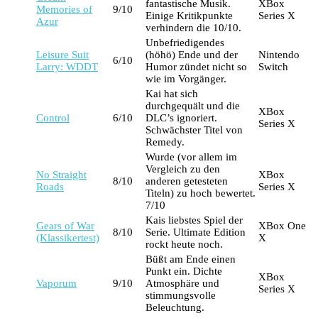
fantastische Musik.
XBox
Memories of
9/10
Einige Kritikpunkte
Series X
Azur
verhindern die 10/10.
Unbefriedigendes
Leisure Suit
(höhö) Ende und der
Nintendo
6/10
Larry: WDDT
Humor zündet nicht so
Switch
wie im Vorgänger.
Kai hat sich
durchgequält und die
XBox
Control
6/10
DLC’s ignoriert.
Series X
Schwächster Titel von
Remedy.
Wurde (vor allem im
Vergleich zu den
No Straight
XBox
8/10
anderen getesteten
Roads
Series X
Titeln) zu hoch bewertet.
7/10
Kais liebstes Spiel der
Gears of War
XBox One
8/10
Serie. Ultimate Edition
(Klassikertest)
X
rockt heute noch.
Büßt am Ende einen
Punkt ein. Dichte
XBox
Vaporum
9/10
Atmosphäre und
Series X
stimmungsvolle
Beleuchtung.