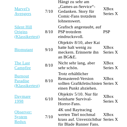
Hängt zu sehr am
„Games-as-Service“-
Marvel’s
XBox
7/10
Gedanken. Story für
Avengers
Series X
Comic-Fans trotzdem
lohnenswert.
Silent Hill
Grafisch angestaubt, auf
Origins
8/10
PSP trotzdem
PSP
(Klassikertest)
eindrucksvoll.
Objektiv 8/10, aber Kai
hatte halt wenig zu
XBox
Biomutant
9/10
meckern. Erinnerte ihn
Series X
an BG&E.
The Last
Nicht sehr lang, aber
XBox
8/10
Campfire
sehr schön.
Series X
Trotz erhältlicher
Burnout
Remastered-Version
XBox
Paradise
8/10
sollten Grafikfetischisten
Series X
(Klassikertest)
einen Punkt abziehen.
Objektiv 5/10. Nur für
Daymare
XBox
6/10
beinharte Survival-
1998
Series X
Horror-Fans.
4K und Raytracing
Observer:
werten Titel nochmal
XBox
System
7/10
krass auf. Unverzichtbar
Series X
Redux
für Blade Runner Fans.