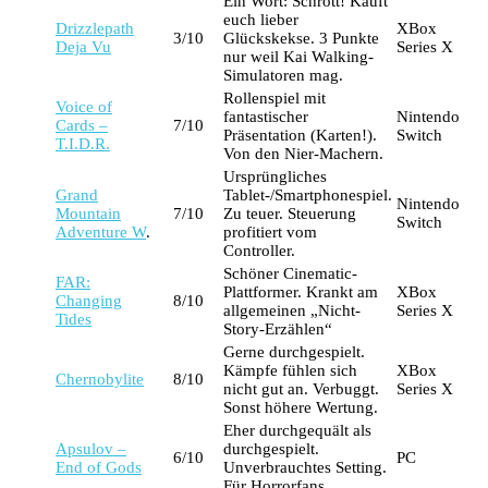
Ein Wort: Schrott! Kauft
euch lieber
Drizzlepath
XBox
3/10
Glückskekse. 3 Punkte
Deja Vu
Series X
nur weil Kai Walking-
Simulatoren mag.
Rollenspiel mit
Voice of
fantastischer
Nintendo
Cards –
7/10
Präsentation (Karten!).
Switch
T.I.D.R.
Von den Nier-Machern.
Ursprüngliches
Grand
Tablet-/Smartphonespiel.
Nintendo
Mountain
7/10
Zu teuer. Steuerung
Switch
Adventure W
.
profitiert vom
Controller.
Schöner Cinematic-
FAR:
Plattformer. Krankt am
XBox
Changing
8/10
allgemeinen „Nicht-
Series X
Tides
Story-Erzählen“
Gerne durchgespielt.
Kämpfe fühlen sich
XBox
Chernobylite
8/10
nicht gut an. Verbuggt.
Series X
Sonst höhere Wertung.
Eher durchgequält als
Apsulov –
durchgespielt.
6/10
PC
End of Gods
Unverbrauchtes Setting.
Für Horrorfans.