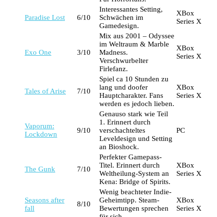
Interessantes Setting,
XBox
Paradise Lost
6/10
Schwächen im
Series X
Gamedesign.
Mix aus 2001 – Odyssee
im Weltraum & Marble
XBox
Exo One
3/10
Madness.
Series X
Verschwurbelter
Firlefanz.
Spiel ca 10 Stunden zu
lang und doofer
XBox
Tales of Arise
7/10
Hauptcharakter. Fans
Series X
werden es jedoch lieben.
Genauso stark wie Teil
1. Erinnert durch
Vaporum:
9/10
verschachteltes
PC
Lockdown
Leveldesign und Setting
an Bioshock.
Perfekter Gamepass-
Titel. Erinnert durch
XBox
The Gunk
7/10
Weltheilung-System an
Series X
Kena: Bridge of Spirits.
Wenig beachteter Indie-
Seasons after
Geheimtipp. Steam-
XBox
8/10
fall
Bewertungen sprechen
Series X
für sich.