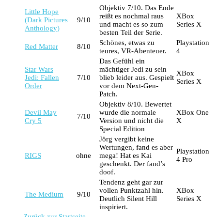
Objektiv 7/10. Das Ende
Little Hope
reißt es nochmal raus
XBox
(Dark Pictures
9/10
und macht es so zum
Series X
Anthology)
besten Teil der Serie.
Schönes, etwas zu
Playstation
Red Matter
8/10
teures, VR-Abenteuer.
4
Das Gefühl ein
Star Wars
mächtiger Jedi zu sein
XBox
Jedi: Fallen
7/10
blieb leider aus. Gespielt
Series X
Order
vor dem Next-Gen-
Patch.
Objektiv 8/10. Bewertet
Devil May
wurde die normale
XBox One
7/10
Cry 5
Version und nicht die
X
Special Edition
Jörg vergibt keine
Wertungen, fand es aber
Playstation
RIGS
ohne
mega! Hat es Kai
4 Pro
geschenkt. Der fand’s
doof.
Tendenz geht gar zur
vollen Punktzahl hin.
XBox
The Medium
9/10
Deutlich Silent Hill
Series X
inspiriert.
Zurück zur Startseite