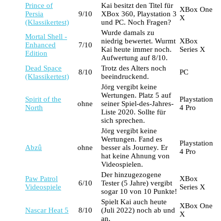
Prince of
Kai besitzt den Titel für
XBox One
Persia
9/10
XBox 360, Playstation 3
X
(Klassikertest)
und PC. Noch Fragen?
Wurde damals zu
Mortal Shell -
niedrig bewertet. Wurmt
XBox
Enhanced
7/10
Kai heute immer noch.
Series X
Edition
Aufwertung auf 8/10.
Dead Space
Trotz des Alters noch
8/10
PC
(Klassikertest)
beeindruckend.
Jörg vergibt keine
Wertungen. Platz 5 auf
Spirit of the
Playstation
ohne
seiner Spiel-des-Jahres-
North
4 Pro
Liste 2020. Sollte für
sich sprechen.
Jörg vergibt keine
Wertungen. Fand es
Playstation
Abzû
ohne
besser als Journey. Er
4 Pro
hat keine Ahnung von
Videospielen.
Der hinzugezogene
Paw Patrol
XBox
6/10
Tester (5 Jahre) vergibt
Videospiele
Series X
sogar 10 von 10 Punkte!
Spielt Kai auch heute
XBox One
Nascar Heat 5
8/10
(Juli 2022) noch ab und
X
an.