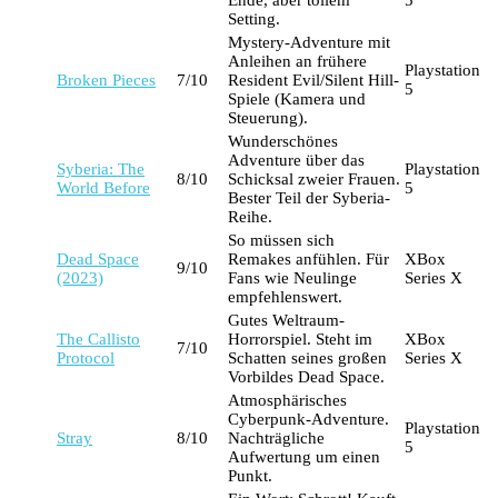
Ende, aber tollem
5
Setting.
Mystery-Adventure mit
Anleihen an frühere
Playstation
Broken Pieces
7/10
Resident Evil/Silent Hill-
5
Spiele (Kamera und
Steuerung).
Wunderschönes
Adventure über das
Syberia: The
Playstation
8/10
Schicksal zweier Frauen.
World Before
5
Bester Teil der Syberia-
Reihe.
So müssen sich
Dead Space
Remakes anfühlen. Für
XBox
9/10
(2023)
Fans wie Neulinge
Series X
empfehlenswert.
Gutes Weltraum-
The Callisto
Horrorspiel. Steht im
XBox
7/10
Protocol
Schatten seines großen
Series X
Vorbildes Dead Space.
Atmosphärisches
Cyberpunk-Adventure.
Playstation
Stray
8/10
Nachträgliche
5
Aufwertung um einen
Punkt.