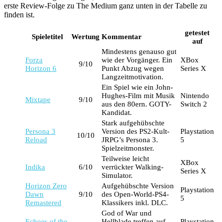
erste Review-Folge zu The Medium ganz unten in der Tabelle zu
finden ist.
getestet
Spieletitel
Wertung
Kommentar
auf
Mindestens genauso gut
Forza
wie der Vorgänger. Ein
XBox
9/10
Horizon 6
Punkt Abzug wegen
Series X
Langzeitmotivation.
Ein Spiel wie ein John-
Hughes-Film mit Musik
Nintendo
Mixtape
9/10
aus den 80ern. GOTY-
Switch 2
Kandidat.
Stark aufgehübschte
Persona 3
Version des PS2-Kult-
Playstation
10/10
Reload
JRPG’s Persona 3.
5
Spielzeitmonster.
Teilweise leicht
XBox
Indika
6/10
verrückter Walking-
Series X
Simulator.
Horizon Zero
Aufgehübschte Version
Playstation
Dawn
9/10
des Open-World-PS4-
5
Remastered
Klassikers inkl. DLC.
God of War und
Echoes of the
Hellblade treffen auf
Playstation