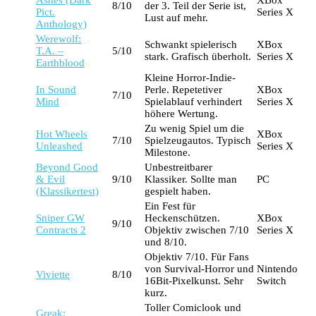
Ashes (Dark
XBox
8/10
der 3. Teil der Serie ist,
Pict.
Series X
Lust auf mehr.
Anthology)
Werewolf:
Schwankt spielerisch
XBox
T.A. –
5/10
stark. Grafisch überholt.
Series X
Earthblood
Kleine Horror-Indie-
In Sound
Perle. Repetetiver
XBox
7/10
Mind
Spielablauf verhindert
Series X
höhere Wertung.
Zu wenig Spiel um die
Hot Wheels
XBox
7/10
Spielzeugautos. Typisch
Unleashed
Series X
Milestone.
Beyond Good
Unbestreitbarer
& Evil
9/10
Klassiker. Sollte man
PC
(Klassikertest)
gespielt haben.
Ein Fest für
Sniper GW
Heckenschützen.
XBox
9/10
Contracts 2
Objektiv zwischen 7/10
Series X
und 8/10.
Objektiv 7/10. Für Fans
von Survival-Horror und
Nintendo
Viviette
8/10
16Bit-Pixelkunst. Sehr
Switch
kurz.
Toller Comiclook und
Greak: