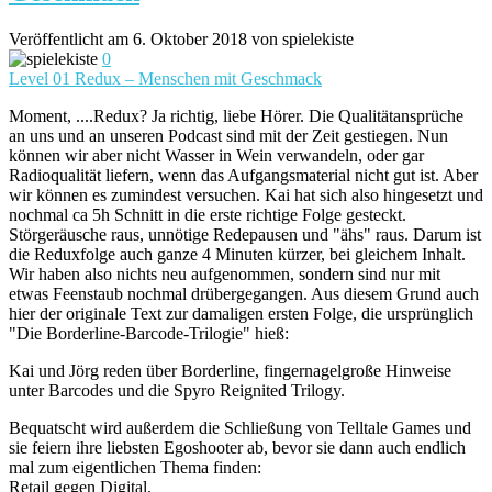
Veröffentlicht am 6. Oktober 2018 von spielekiste
0
Level 01 Redux – Menschen mit Geschmack
Moment, ....Redux? Ja richtig, liebe Hörer. Die Qualitätansprüche
an uns und an unseren Podcast sind mit der Zeit gestiegen. Nun
können wir aber nicht Wasser in Wein verwandeln, oder gar
Radioqualität liefern, wenn das Aufgangsmaterial nicht gut ist. Aber
wir können es zumindest versuchen. Kai hat sich also hingesetzt und
nochmal ca 5h Schnitt in die erste richtige Folge gesteckt.
Störgeräusche raus, unnötige Redepausen und "ähs" raus. Darum ist
die Reduxfolge auch ganze 4 Minuten kürzer, bei gleichem Inhalt.
Wir haben also nichts neu aufgenommen, sondern sind nur mit
etwas Feenstaub nochmal drübergegangen. Aus diesem Grund auch
hier der originale Text zur damaligen ersten Folge, die ursprünglich
"Die Borderline-Barcode-Trilogie" hieß:
Kai und Jörg reden über Borderline, fingernagelgroße Hinweise
unter Barcodes und die Spyro Reignited Trilogy.
Bequatscht wird außerdem die Schließung von Telltale Games und
sie feiern ihre liebsten Egoshooter ab, bevor sie dann auch endlich
mal zum eigentlichen Thema finden:
Retail gegen Digital.