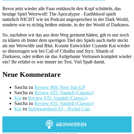
Bevor jetzt wieder alle Fans enttäuscht den Kopf schütteln, das
heutige Spiel Werewolf: The Apocalypse - Earthblood spielt
natürlich NICHT wie im Podcast angesprochen in der Dark World,
sondern wie es richtig heißen müsste, in der der World of Darkness.
So, nachdem wir das aus dem Weg geräumt hätten, gilt es nur noch
zu klären ob hinter dem sperrigen Titel des Spiels auch mehr steckt
als nur Werwölfe und Blut. Konnte Entwickler Cyanide Kai wieder
so überzeugen wie bei Call of Cthulhu und Styx: Shards of
Darkness, oder reißen sie das Aufgebaute Vertrauen komplett wieder
ein? Ihr erfahrt es wie immer im Test. Viel Spaß damit.
Neue Kommentare
Sascha
zu
Review #69: New Star GP
Sascha
zu
Review #35: Vandell (Classics)
Kai
zu
Review #35: Vandell (Classics)
Sascha
zu
Review #35: Vandell (Classics)
Kai
zu
Spieletagebuch 03 – Pocket Cars