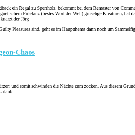
 Feedback ein Regal zu Sperrholz, bekommt bei dem Remaster von Co
netischem Firlefanz (bestes Wort der Welt) gruselige Kreaturen, hat d
knarzt der Jörg
Guilty Pleasures sind, geht es im Hauptthema dann noch um Sammelfi
geon-Chaos
 kürzer) und somit schwinden die Nächte zum zocken. Aus diesem Grun
 Urlaub.