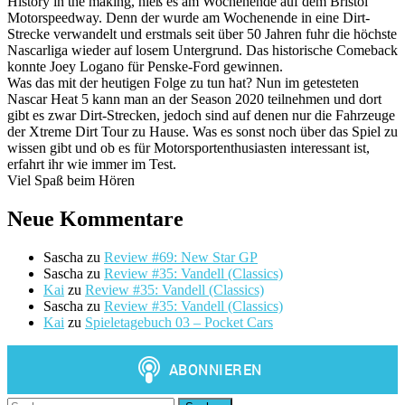
History in the making, hieß es am Wochenende auf dem Bristol
Motorspeedway. Denn der wurde am Wochenende in eine Dirt-
Strecke verwandelt und erstmals seit über 50 Jahren fuhr die höchste
Nascarliga wieder auf losem Untergrund. Das historische Comeback
konnte Joey Logano für Penske-Ford gewinnen.
Was das mit der heutigen Folge zu tun hat? Nun im getesteten
Nascar Heat 5 kann man an der Season 2020 teilnehmen und dort
gibt es zwar Dirt-Strecken, jedoch sind auf denen nur die Fahrzeuge
der Xtreme Dirt Tour zu Hause. Was es sonst noch über das Spiel zu
wissen gibt und ob es für Motorsportenthusiasten interessant ist,
erfahrt ihr wie immer im Test.
Viel Spaß beim Hören
Neue Kommentare
Sascha
zu
Review #69: New Star GP
Sascha
zu
Review #35: Vandell (Classics)
Kai
zu
Review #35: Vandell (Classics)
Sascha
zu
Review #35: Vandell (Classics)
Kai
zu
Spieletagebuch 03 – Pocket Cars
Suchen