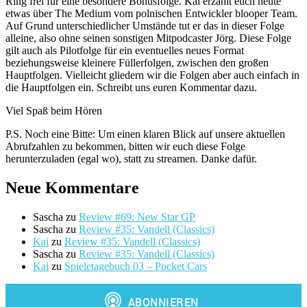
Ring frei für eine besondere Bonusfolge. Kai erzählt euch heute
etwas über The Medium vom polnischen Entwickler blooper Team.
Auf Grund unterschiedlicher Umstände tut er das in dieser Folge
alleine, also ohne seinen sonstigen Mitpodcaster Jörg. Diese Folge
gilt auch als Pilotfolge für ein eventuelles neues Format
beziehungsweise kleinere Füllerfolgen, zwischen den großen
Hauptfolgen. Vielleicht gliedern wir die Folgen aber auch einfach in
die Hauptfolgen ein. Schreibt uns euren Kommentar dazu.
Viel Spaß beim Hören
P.S. Noch eine Bitte: Um einen klaren Blick auf unsere aktuellen
Abrufzahlen zu bekommen, bitten wir euch diese Folge
herunterzuladen (egal wo), statt zu streamen. Danke dafür.
Neue Kommentare
Sascha
zu
Review #69: New Star GP
Sascha
zu
Review #35: Vandell (Classics)
Kai
zu
Review #35: Vandell (Classics)
Sascha
zu
Review #35: Vandell (Classics)
Kai
zu
Spieletagebuch 03 – Pocket Cars