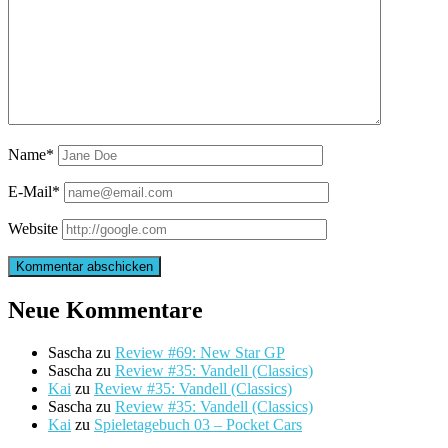
Name*
E-Mail*
Website
Neue Kommentare
Sascha
zu
Review #69: New Star GP
Sascha
zu
Review #35: Vandell (Classics)
Kai
zu
Review #35: Vandell (Classics)
Sascha
zu
Review #35: Vandell (Classics)
Kai
zu
Spieletagebuch 03 – Pocket Cars