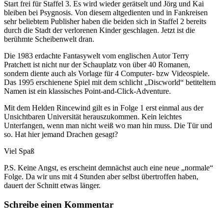
Start frei für Staffel 3. Es wird wieder gerätselt und Jörg und Kai
bleiben bei Psygnosis. Von diesem altgedienten und in Fankreisen
sehr beliebtem Publisher haben die beiden sich in Staffel 2 bereits
durch die Stadt der verlorenen Kinder geschlagen. Jetzt ist die
berühmte Scheibenwelt dran.
Die 1983 erdachte Fantasywelt vom englischen Autor Terry
Pratchett ist nicht nur der Schauplatz von über 40 Romanen,
sondern diente auch als Vorlage für 4 Computer- bzw Videospiele.
Das 1995 erschienene Spiel mit dem schlicht „Discworld“ betiteltem
Namen ist ein klassisches Point-and-Click-Adventure.
Mit dem Helden Rincewind gilt es in Folge 1 erst einmal aus der
Unsichtbaren Universität herauszukommen. Kein leichtes
Unterfangen, wenn man nicht weiß wo man hin muss. Die Tür und
so. Hat hier jemand Drachen gesagt?
Viel Spaß
P.S. Keine Angst, es erscheint demnächst auch eine neue „normale“
Folge. Da wir uns mit 4 Stunden aber selbst übertroffen haben,
dauert der Schnitt etwas länger.
Schreibe einen Kommentar