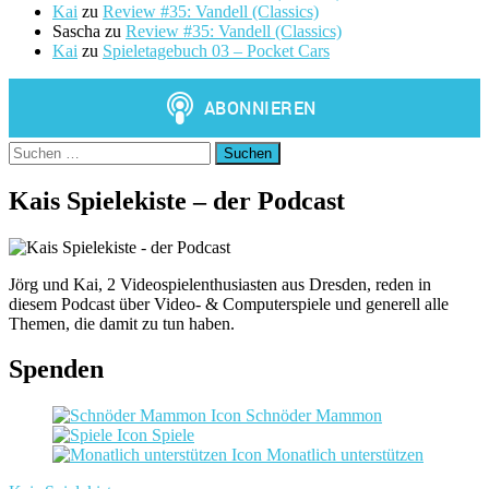
Kai
zu
Review #35: Vandell (Classics)
Sascha
zu
Review #35: Vandell (Classics)
Kai
zu
Spieletagebuch 03 – Pocket Cars
Suchen
nach:
Kais Spielekiste – der Podcast
Jörg und Kai, 2 Videospielenthusiasten aus Dresden, reden in
diesem Podcast über Video- & Computerspiele und generell alle
Themen, die damit zu tun haben.
Spenden
Schnöder Mammon
Spiele
Monatlich unterstützen