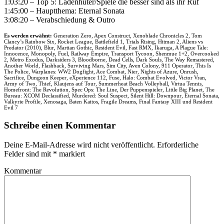
1:03:20 – Top 5: Ladenhüter/Spiele die besser sind als ihr Ruf
1:45:00 – Hauptthema: Eternal Sonata
3:08:20 – Verabschiedung & Outro
Es werden erwähnt:
Generation Zero, Apex Construct, Xenoblade Chronicles 2, Tom
Clancy’s Rainbow Six, Rocket League, Battlefield 1, Trials Rising, Hitman 2, Aliens vs
Predator (2010), Blur, Martian Gothic, Resident Evil, Fast RMX, Ikaruga, A Plague Tale:
Innocence, Monopoly, Fuel, Railway Empire, Transport Tycoon, Shenmue 1+2, Overcooked
2, Metro Exodus, Darksiders 3, Bloodborne, Dead Cells, Dark Souls, The Way Remastered,
Another World, Flashback, Surviving Mars, Sim City, Aven Colony, 911 Operator, This Is
The Police, Warplanes: WW2 Dogfight, Ace Combat, Nier, Nights of Azure, Onrush,
Sacrifice, Dungeon Keeper, eXperience 112, Fuse, Halo: Combat Evolved, Victor Vran,
Army of Two, Thief, Klaujens auf Tour, Summerheat Beach Volleyball, Virtua Tennis,
Homefront: The Revolution, Spec Ops: The Line, Der Puppenspieler, Little Big Planet, The
Bureau: XCOM Declassified, Murdered: Soul Suspect, Silent Hill: Downpour, Eternal Sonata,
Valkyrie Profile, Xenosaga, Baten Kaitos, Fragile Dreams, Final Fantasy XIII und Resident
Evil 7
Schreibe einen Kommentar
Deine E-Mail-Adresse wird nicht veröffentlicht.
Erforderliche
Felder sind mit
*
markiert
Kommentar