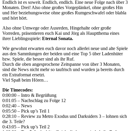
Endlich ist es soweit. Endlich, endlich. Eine neue Folge nach über 3
Monaten. Drei! Also ohne großes Vorgeplänkel, ohne großes Hin
und Her beziehungsweise ohne großes Rumgeschwafel oder blabla
und hört hört.
Also ohne Umwege oder Ausreden, Hingehalte oder große
Vorreden, präsentieren euch Kai und Jörg als Hauptthema eines
ihrer Lieblingsspiele:
Eternal Sonata.
Wie gewohnt erwarten euch davor noch allerlei neue und alte Spiele
aus den Sammlungen der beiden und eine Top 5 über Ladenhüter
bzw. Spiele, die besser sind als ihr Ruf.
Durch die oben angesprochene Zeitspanne von über 3 Monaten,
sind die News nicht mehr so taufrisch und wurden ja bereits durch
ein Extraformat ersetzt.
Viel Spaß beim Hören…
Die Timecodes:
0:00:00 – Intro & Begrüßung
0:01:05 – Nachschlag zu Folge 12
0:02:40 – News
0:05:50 – Pick up’s Teil 1
0:28:10 – Review zu Metro Exodus und Darksiders 3 – lohnen sich
die 3. Teile?
0:43:05 – Pick up’s Teil 2