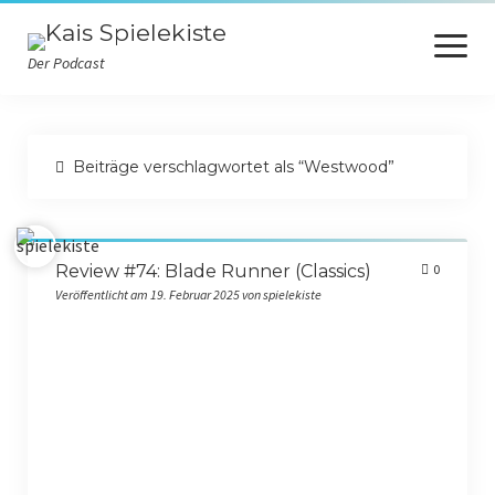
Menü
öffnen
Der Podcast
Startseite
Beiträge verschlagwortet als “Westwood”
Spiele des Jahres
Wertungsübersicht
Review #74: Blade Runner (Classics)
0
Durchgewalkt
Veröffentlicht am 19. Februar 2025 von spielekiste
Datenschutzerklärung