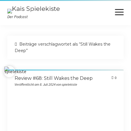
Menü
öffnen
Der Podcast
Startseite
Beiträge verschlagwortet als “Still Wakes the
Spiele des Jahres
Deep”
Wertungsübersicht
Durchgewalkt
Review #68: Still Wakes the Deep
0
Datenschutzerklärung
Veröffentlicht am 8. Juli 2024 von spielekiste