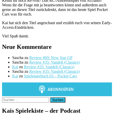
Kennt ihr noch Re-volt? Das RC-Autorennspiel von Acclaim?
Wenn ihr die Frage mit ja beantworten könnt und außerdem auch
gerne an diesen Titel zurückdenkt, dann ist das heute Spiel Pocket
Cars was für euch.
Kai hat sich den Titel angeschaut und erzählt euch von seinen Early-
Access-Eindrücken.
Viel Spaß damit.
Neue Kommentare
Sascha
zu
Review #69: New Star GP
Sascha
zu
Review #35: Vandell (Classics)
Kai
zu
Review #35: Vandell (Classics)
Sascha
zu
Review #35: Vandell (Classics)
Kai
zu
Spieletagebuch 03 – Pocket Cars
Suchen
nach:
Kais Spielekiste – der Podcast