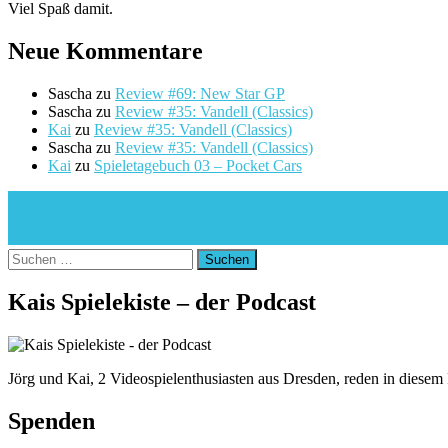
Viel Spaß damit.
Neue Kommentare
Sascha
zu
Review #69: New Star GP
Sascha
zu
Review #35: Vandell (Classics)
Kai
zu
Review #35: Vandell (Classics)
Sascha
zu
Review #35: Vandell (Classics)
Kai
zu
Spieletagebuch 03 – Pocket Cars
Suchen
nach:
Kais Spielekiste – der Podcast
Jörg und Kai, 2 Videospielenthusiasten aus Dresden, reden in diesem
Spenden