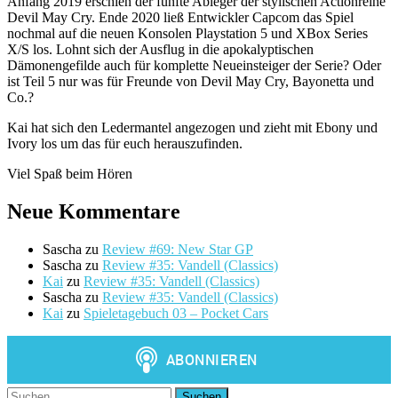
Anfang 2019 erschien der fünfte Ableger der stylischen Actionreihe
Devil May Cry. Ende 2020 ließ Entwickler Capcom das Spiel
nochmal auf die neuen Konsolen Playstation 5 und XBox Series
X/S los. Lohnt sich der Ausflug in die apokalyptischen
Dämonengefilde auch für komplette Neueinsteiger der Serie? Oder
ist Teil 5 nur was für Freunde von Devil May Cry, Bayonetta und
Co.?
Kai hat sich den Ledermantel angezogen und zieht mit Ebony und
Ivory los um das für euch herauszufinden.
Viel Spaß beim Hören
Neue Kommentare
Sascha
zu
Review #69: New Star GP
Sascha
zu
Review #35: Vandell (Classics)
Kai
zu
Review #35: Vandell (Classics)
Sascha
zu
Review #35: Vandell (Classics)
Kai
zu
Spieletagebuch 03 – Pocket Cars
Suchen